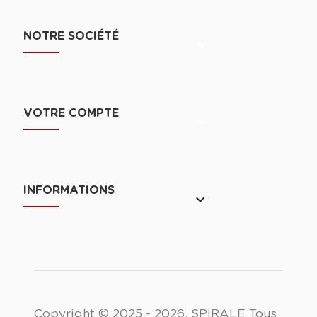
NOTRE SOCIÉTÉ

VOTRE COMPTE

INFORMATIONS
keyboard_arrow_down
Copyright © 2025 - 2026. SPIRALE Tous