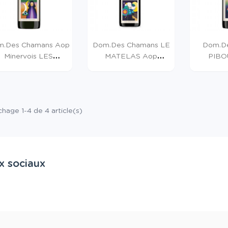
m.des Chamans Aop
Dom.des Chamans LE
Dom.d
Minervois LES
MATELAS Aop
PIBO
NONNES 2019...
Minervois 2020...
Minervois
chage 1-4 de 4 article(s)
x sociaux