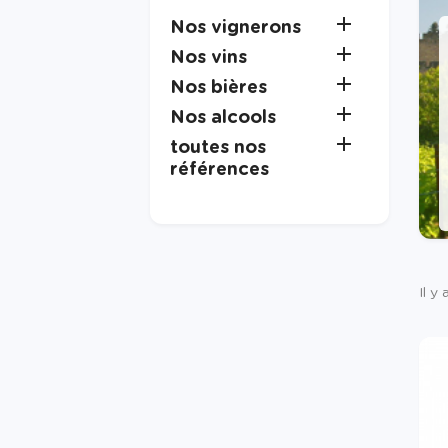

Nos vignerons

Nos vins

Nos bières

Nos alcools

toutes nos
références
Il y