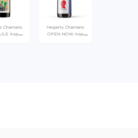
e Chamans
Hegarty Chamans
ULE Aop
OPEN NOW Aop
 2021 Rouge...
Minervois Rouge 75cl