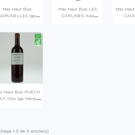
Mas Haut Buis
Mas Haut Buis LES
Mas Haut
AGRUNELLES Igp
CARLINES Aop
CAO
rault 2022 Blanc...
Terrasses Du...
Terra
s Haut Buis PUECH
UT Clos Igp Hérault
2022...
chage 1-5 de 5 article(s)