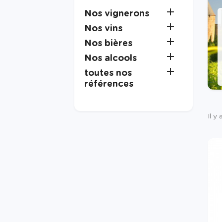

Nos vignerons

Nos vins

Nos bières

Nos alcools

toutes nos
références
Il y