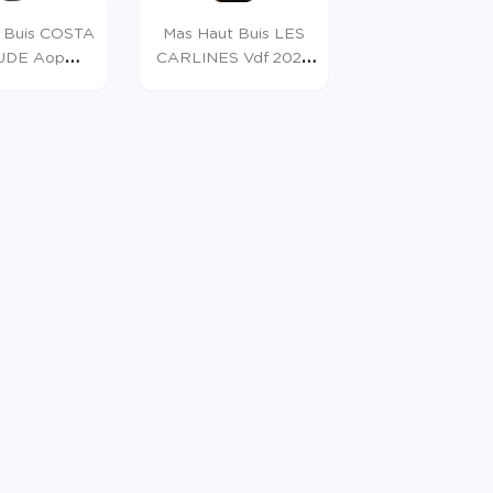
 Buis COSTA
Mas Haut Buis LES
UDE Aop
CARLINES Vdf 2024
sses Du...
Blanc 75cl