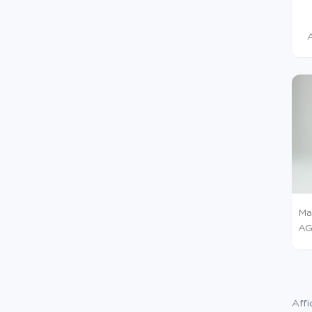
Hé
Ma
AG
Affi