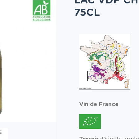
75CL
Vin de France
Terroir :
Dépôts argil