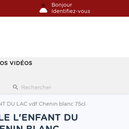
Bonjour
Identifiez-vous
OS VIDÉOS
search
T DU LAC vdf Chenin blanc 75cl
E L'ENFANT DU
ENIN BLANC